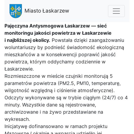
Miasto Łaskarzew
Pajęczyna Antysmogowa Łaskarzew — sieć
monitoringu jakości powietrza w Łaskarzewie
i najbliższej okolicy.
Powstała dzięki zaangażowaniu
woluntariuszy by podnieść świadomość ekologiczną
mieszkańców a w konsekwencji poprawić jakość
powietrza, którym oddychamy codziennie w
Łaskarzewie.
Rozmieszczone w mieście czujniki monitorują 5
parametrów powietrza (PM2.5, PM10, temperaturę,
wilgotność względną i ciśnienie atmosferyczne).
Odczyty wykonywane są w trybie ciągłym (24/7) co 4
minuty. Wszystkie dane są rejestrowane,
archiwizowane i na żywo przedstawiane na
wykresach.
Inicjatywę dofinansowano w ramach projektu
Mazowsze Lokalnie
a wsparcia udzieliło jej