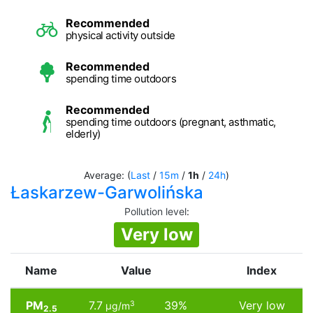
Recommended
physical activity outside
Recommended
spending time outdoors
Recommended
spending time outdoors (pregnant, asthmatic,
elderly)
Average: (
Last
/
15m
/
1h
/
24h
)
Łaskarzew-Garwolińska
Pollution level
:
Very low
Name
Value
Index
PM
7.7
39%
Very low
3
µg/m
2.5