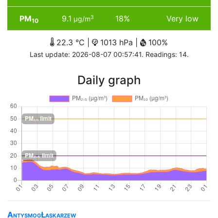
PM
9.1
18%
Very low
3
µg/m
10
22.3 °C |
1013 hPa |
100%
Last update: 2026-08-07 00:57:41. Readings: 14.
Daily graph
AntysmogŁaskarzew