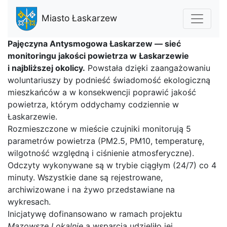
Miasto Łaskarzew
Pajęczyna Antysmogowa Łaskarzew — sieć
monitoringu jakości powietrza w Łaskarzewie
i najbliższej okolicy.
Powstała dzięki zaangażowaniu
woluntariuszy by podnieść świadomość ekologiczną
mieszkańców a w konsekwencji poprawić jakość
powietrza, którym oddychamy codziennie w
Łaskarzewie.
Rozmieszczone w mieście czujniki monitorują 5
parametrów powietrza (PM2.5, PM10, temperaturę,
wilgotność względną i ciśnienie atmosferyczne).
Odczyty wykonywane są w trybie ciągłym (24/7) co 4
minuty. Wszystkie dane są rejestrowane,
archiwizowane i na żywo przedstawiane na
wykresach.
Inicjatywę dofinansowano w ramach projektu
Mazowsze Lokalnie
a wsparcia udzieliło jej