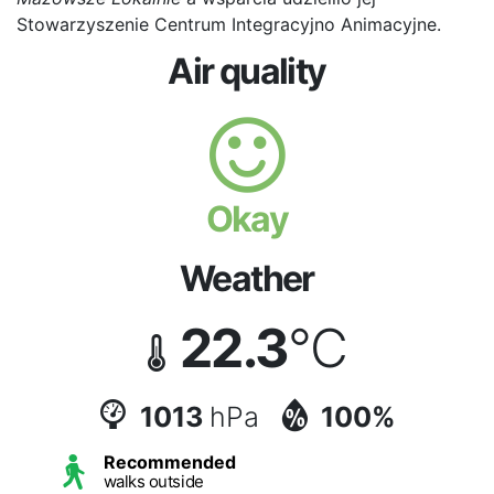
Stowarzyszenie Centrum Integracyjno Animacyjne.
Air quality
Okay
Weather
22.3
°C
1013
hPa
100%
Recommended
walks outside